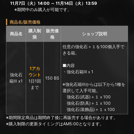
11月7日（火）14:00 ～ 11月14日（火）13:59
※期間中のみ購入が可能です。
商品名/販売価格
購入制
販売価
商品名
ショップ説明
限
格
任意の強化石＋１を100個入手で
きる箱。
■内容
1アカ
・強化石箱IIIｘ1
強化石
ウント
150 BS
箱III x1
1日1回
※強化石箱IIIからは以下から1種を
まで
選択して入手可能。
強化石(武器)＋１ｘ100
強化石(防具)＋１ｘ100
強化石(装飾品)＋１ｘ100
※期間限定商品は期間終了後に再販売する場合があります。
※購入制限の更新タイミングはAM5:00となります。