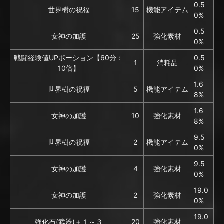
0.5
世界樹の祝福
15
機能アイテム
0%
0.5
女神の加護
25
強化素材
0%
戦闘経験値UPポーション【60分：
0.5
1
消耗品
10倍】
0%
1.6
世界樹の祝福
5
機能アイテム
8%
1.6
女神の加護
10
強化素材
8%
9.5
世界樹の祝福
2
機能アイテム
0%
9.5
女神の加護
4
強化素材
0%
19.0
女神の加護
2
強化素材
0%
19.0
強化石(武器)＋１～３
20
強化素材