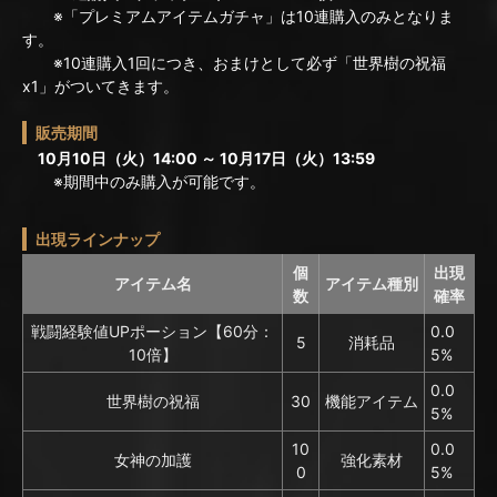
※「プレミアムアイテムガチャ」は10連購入のみとなりま
す。
※10連購入1回につき、おまけとして必ず「世界樹の祝福
x1」がついてきます。
販売期間
10月10日（火）14:00 ～ 10月17日（火）13:59
※期間中のみ購入が可能です。
出現ラインナップ
個
出現
アイテム名
アイテム種別
数
確率
戦闘経験値UPポーション【60分：
0.0
5
消耗品
10倍】
5%
0.0
世界樹の祝福
30
機能アイテム
5%
10
0.0
女神の加護
強化素材
0
5%