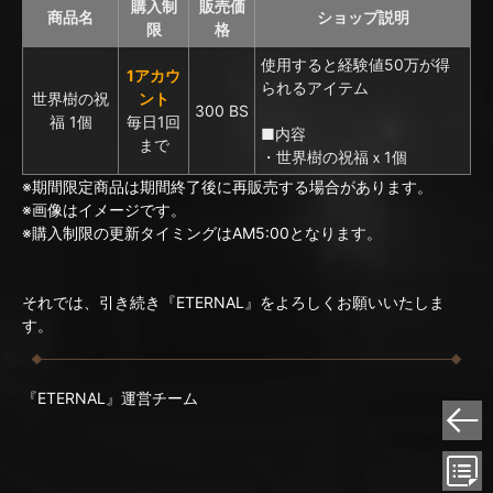
購入制
販売価
商品名
ショップ説明
限
格
使用すると経験値50万が得
1アカウ
られるアイテム
世界樹の祝
ント
300 BS
福 1個
毎日1回
■内容
まで
・世界樹の祝福ｘ1個
※期間限定商品は期間終了後に再販売する場合があります。
※画像はイメージです。
※購入制限の更新タイミングはAM5:00となります。
それでは、引き続き『ETERNAL』をよろしくお願いいたしま
す。
『ETERNAL』運営チーム