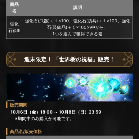
商品
説明
名
強化石(武器)＋１×100、強化石(防具)＋１×100、強化
強化
石(装飾品)＋１×100の中から、
石箱III
1つを選んで獲得できる箱
週末限定！ 「世界樹の祝福」販売！
販売期間
10月6日（金）18:00 ～ 10月8日（日）23:59
※期間中のみ購入が可能です。
商品名/販売価格