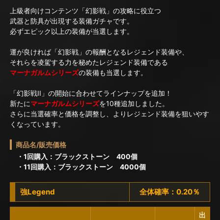
上級者向けコンテンツ「幻影戦」の攻略に役立つ
武器と防具が出現する装備ガチャです。
必ずエピック以上の装備が当選します。
運が良ければ「幻影戦」の報酬となるレジェンド装備や、
それらを凌駕する力を秘めたレジェンド装備である
マーナガルムシリーズ
の装備も当選します。
「幻影戦II」の開始に合わせてラインナップを追加！
新たに
マーナガルムシリーズ
を10種追加しました。
さらに当選確率と価格を調整し、よりレジェンド装備を狙いやす
くなっています。
商品名/販売価格
・1回購入：ブラックストーン 400個
・11回購入：ブラックストーン 4000個
強Legend
全体確率：0.20％
出