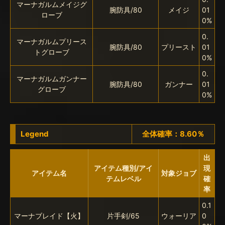
マーナガルムメイジグ
腕防具/80
メイジ
01
ローブ
0%
0.
マーナガルムプリース
腕防具/80
プリースト
01
トグローブ
0%
0.
マーナガルムガンナー
腕防具/80
ガンナー
01
グローブ
0%
Legend
全体確率：8.60％
出
アイテム種別/アイ
現
アイテム名
対象ジョブ
テムレベル
確
率
0.1
マーナブレイド【火】
片手剣/65
ウォーリア
0