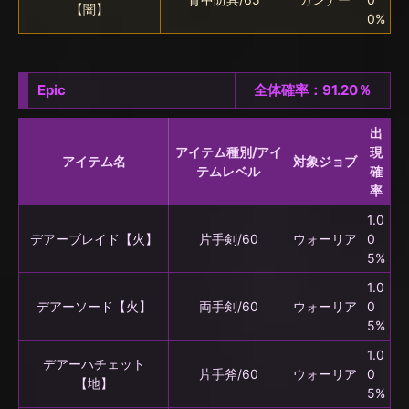
【闇】
0%
Epic
全体確率：91.20％
出
アイテム種別/アイ
現
アイテム名
対象ジョブ
テムレベル
確
率
1.0
デアーブレイド【火】
片手剣/60
ウォーリア
0
5%
1.0
デアーソード【火】
両手剣/60
ウォーリア
0
5%
1.0
デアーハチェット
片手斧/60
ウォーリア
0
【地】
5%