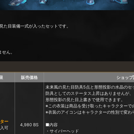
見た目装備一式が入ったセットです。
ません。
限
販売価格
ショップ
未来風の見た目防具5点と形態投影の水晶のセ
防具としてのステータス上昇はありませんが、
形態投影の見た目上書きで使用できます。
※この衣装は商品を受け取ったキャラクターで
※衣装のアイコンはキャラクターの性別で変わ
クター
4,980 BS
■内容
購入可
・サイバーヘッド