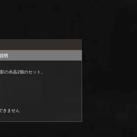
説明
影の水晶2個のセット。
できません