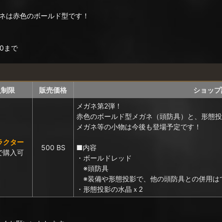
ネは赤色のボールド型です！
00まで
入制限
販売価格
ショップ
メガネ第2弾！
赤色のボールド型メガネ（頭防具）と、形態投
メガネ等の小物は今後も登場予定です！
ラクター
500 BS
■内容
で購入可
・ボールドレッド
※頭防具
※装備や形態投影で、他の頭防具との併用は
・形態投影の水晶ｘ2