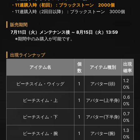
・11連購入時（初回）：ブラックストーン 2000個
・11連購入時（2回目以降）：ブラックストーン 3000個
販売期間
7月11日（火）メンテナンス後 ～ 8月15日（火）13:59
※期間中のみ購入が可能です。
出現ラインナップ
個
出現
アイテム名
アイテム種別
数
確率
1.2
ビーチスイム・ウイッグ
1
アバター(頭)
0%
0.6
ビーチスイム・上
1
アバター(上半身)
0%
0.7
ビーチスイム・下
1
アバター(下半身)
0%
1.3
ビーチスイム・腕
1
アバター(腕)
0%