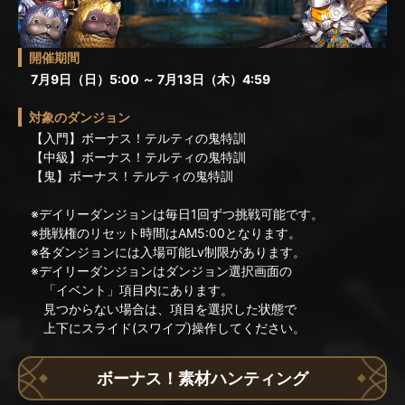
開催期間
7月9日（日）5:00 ～ 7月13日（木）4:59
対象のダンジョン
【入門】ボーナス！テルティの鬼特訓
【中級】ボーナス！テルティの鬼特訓
【鬼】ボーナス！テルティの鬼特訓
※デイリーダンジョンは毎日1回ずつ挑戦可能です。
※挑戦権のリセット時間はAM5:00となります。
※各ダンジョンには入場可能Lv制限があります。
※デイリーダンジョンはダンジョン選択画面の
「イベント」項目内にあります。
見つからない場合は、項目を選択した状態で
上下にスライド(スワイプ)操作してください。
ボーナス！素材ハンティング