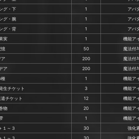
ング・下
1
アバ
ング・腕
1
アバ
ング・背
1
アバ
果実
1
機能ア
記憶
50
魔法付
デア
200
魔法付
デア
200
魔法付
の種
1
機能ア
発生チケット
3
機能ア
派遣チケット
12
機能ア
巻物
20
機能ア
雫
1
機能ア
)＋１～３
30
強化
)＋１～３
30
強化