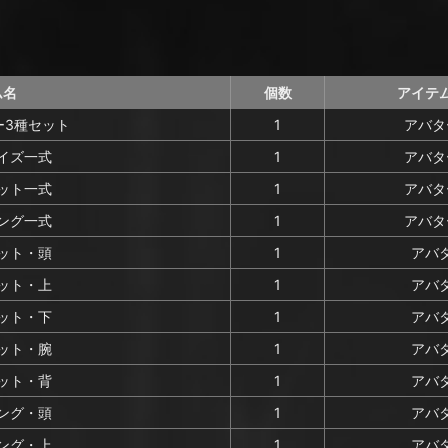
ム名
個数
アイテ
ー3種セット
1
アバタ
イズ一式
1
アバタ
ット一式
1
アバタ
ング一式
1
アバタ
ット・頭
1
アバ
ット・上
1
アバ
ット・下
1
アバ
ット・腕
1
アバ
ット・背
1
アバ
ング・頭
1
アバ
ング・上
1
アバ