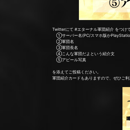
Twitterにて #エターナル軍団紹介 をつけ
①サーバー名(PC/スマホ版かPlayStat
②軍団名
③軍団長名
④こんな軍団だよという紹介文
⑤アピール写真
を添えてご投稿ください。
軍団紹介カードもありますので、ぜひご利