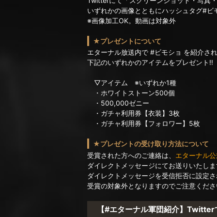
Twitterにて「スクリーンショット・写真
いずれかの画像とともにハッシュタグ#ビ
※画像加工OK。動画は対象外
★プレゼントについて
エターナル放送内で #ビモショ を紹介さ
下記のいずれかのアイテムをプレゼント!!
▽アイテム ※いずれか1種
・ホワイトストーン500個
・500,000ゼニー
・ガチャ利用券【衣装】3枚
・ガチャ利用券【フォロワー】5枚
★プレゼントの受け取り方法について
受賞された方へのご連絡は、
エターナル公式Tw
ダイレクトメッセージにてお送りいたしま
ダイレクトメッセージを受信拒否に設定さ
受賞の対象外となりますのでご注意くださ
【#エターナル軍団紹介】Twitt