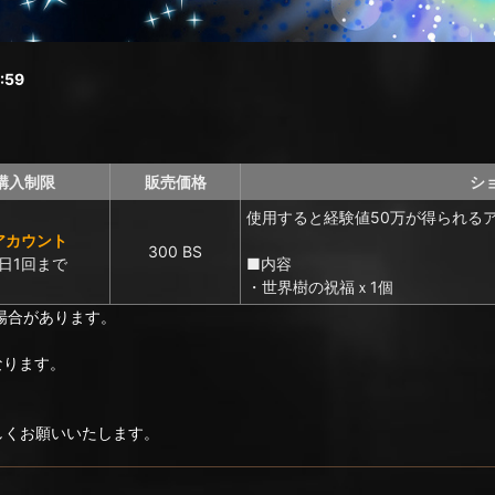
:59
購入制限
販売価格
シ
使用すると経験値50万が得られる
アカウント
300 BS
日1回まで
■内容
・世界樹の祝福ｘ1個
場合があります。
なります。
ろしくお願いいたします。