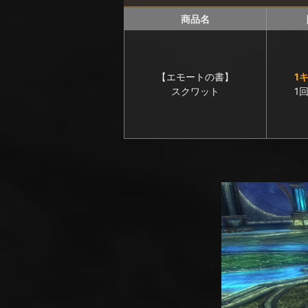
商品名
【エモートの書】
1
スクワット
1