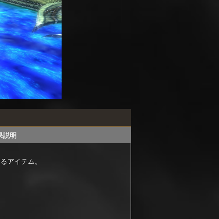
果説明
なるアイテム。
。