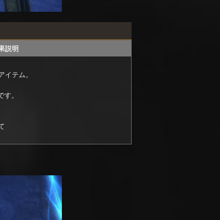
果説明
アイテム。
です。
て