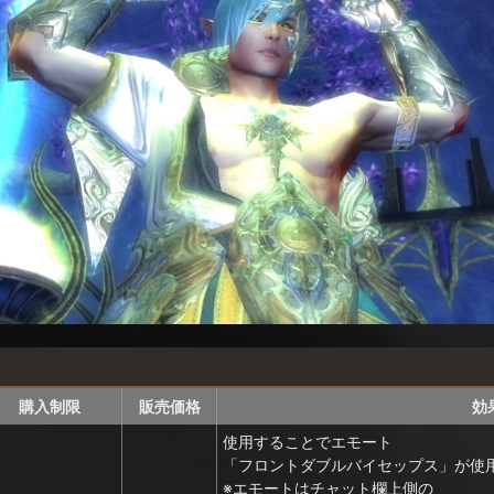
購入制限
販売価格
効
使用することでエモート
「フロントダブルバイセップス」が使
※エモートはチャット欄上側の