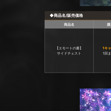
◆商品名/販売価格
商品名
購
【エモートの書】
1キ
サイドチェスト
1回