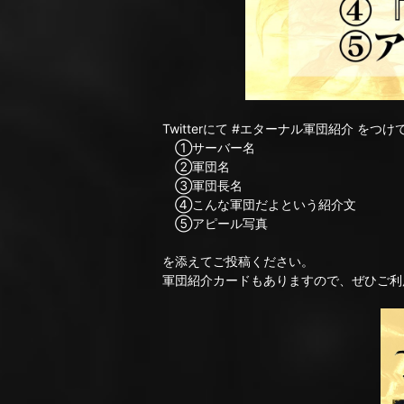
Twitterにて #エターナル軍団紹介 をつけ
①サーバー名
②軍団名
③軍団長名
④こんな軍団だよという紹介文
⑤アピール写真
を添えてご投稿ください。
軍団紹介カードもありますので、ぜひご利