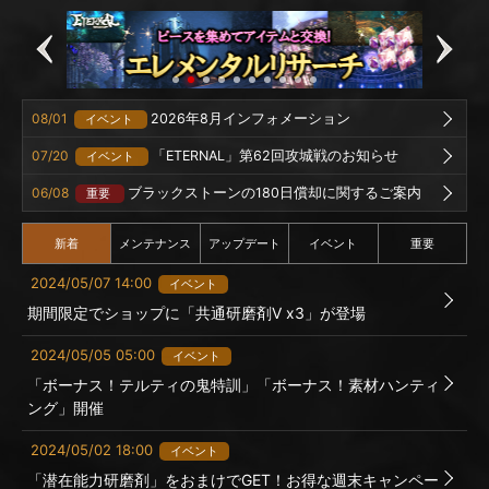
08/01
2026年8月インフォメーション
イベント
07/20
「ETERNAL」第62回攻城戦のお知らせ
イベント
06/08
ブラックストーンの180日償却に関するご案内
重要
新着
メンテナンス
アップデート
イベント
重要
2024/05/07 14:00
イベント
期間限定でショップに「共通研磨剤Ⅴ x3」が登場
2024/05/05 05:00
イベント
「ボーナス！テルティの鬼特訓」「ボーナス！素材ハンティ
ング」開催
2024/05/02 18:00
イベント
「潜在能力研磨剤」をおまけでGET！お得な週末キャンペー